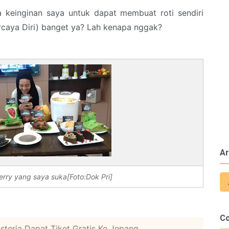
ya keinginan saya untuk dapat membuat roti sendiri
rcaya Diri) banget ya? Lah kenapa nggak?
Ar
rry yang saya suka[Foto:Dok Pri]
C
Histeria Dapat Tiket Gratis Ke Jepang