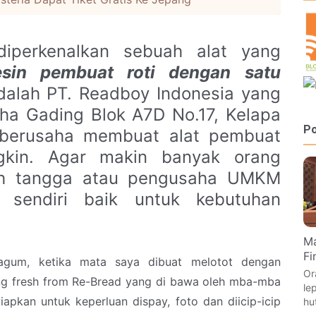
diperkenalkan sebuah alat yang
sin pembuat roti dengan
satu
dalah PT. Readboy Indonesia yang
tha Gading Blok A7D No.17, Kelapa
Po
 berusaha membuat alat pembuat
gkin. Agar makin banyak orang
mah tangga atau pengusaha UMKM
sendiri baik untuk kebutuhan
Ma
Fi
gum, ketika mata saya dibuat melotot dengan
Or
g fresh from Re-Bread yang di bawa oleh mba-mba
le
apkan untuk keperluan dispay, foto dan diicip-icip
hu