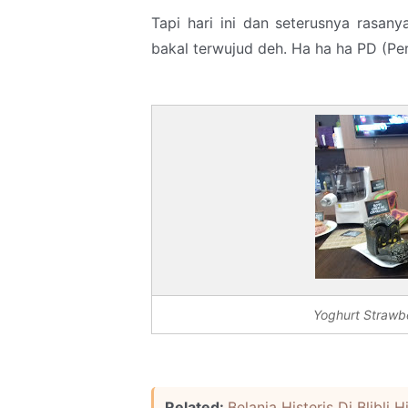
Tapi hari ini dan seterusnya rasan
bakal terwujud deh. Ha ha ha PD (Pe
Yoghurt Strawbe
Related:
Belanja Histeris Di Blibli 