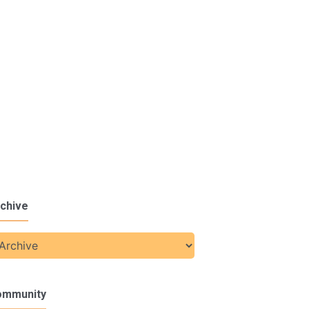
chive
ommunity