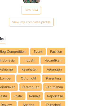
Gita Siwi
View my complete profile
bel
Blog Competition
Event
Fashion
Indonesia
Industri
Kecantikan
Keluarga
Kesehatan
Keuangan
Lomba
Outomotif
Parenting
endidikan
Perempuan
Perumahan
Pesta
Politik
Remaja
Reportase
Review
Sharing
Teknologi