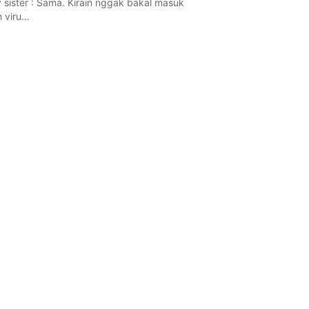
 sister : Sama. Kirain nggak bakal masuk
h viru…