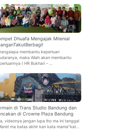
mpet Dhuafa Mengajak Milenial
anganTakutBerbagi!
rangsiapa membantu keperluan
udaranya, maka Allah akan membantu
perluannya ( HR Bukhari – …
rmain di Trans Studio Bandung dan
ncakan di Crowne Plaza Bandung
a, videonya jangan lupa lho ma ini tanggal
Maret ma batas akhir kan kata mama"kat…