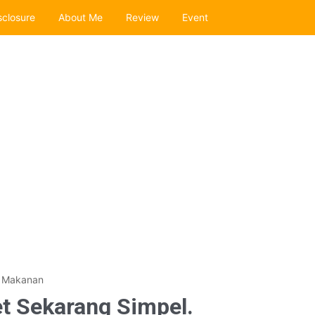
sclosure
About Me
Review
Event
›
Makanan
et Sekarang Simpel.