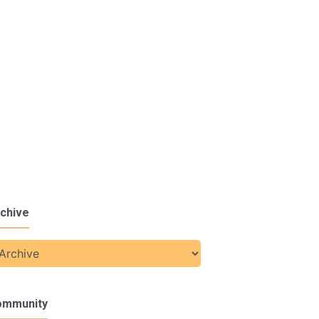
chive
ommunity