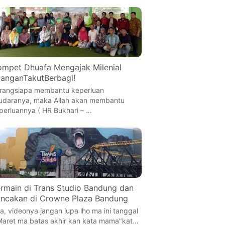
mpet Dhuafa Mengajak Milenial
anganTakutBerbagi!
rangsiapa membantu keperluan
udaranya, maka Allah akan membantu
perluannya ( HR Bukhari – …
rmain di Trans Studio Bandung dan
ncakan di Crowne Plaza Bandung
a, videonya jangan lupa lho ma ini tanggal
Maret ma batas akhir kan kata mama"kat…