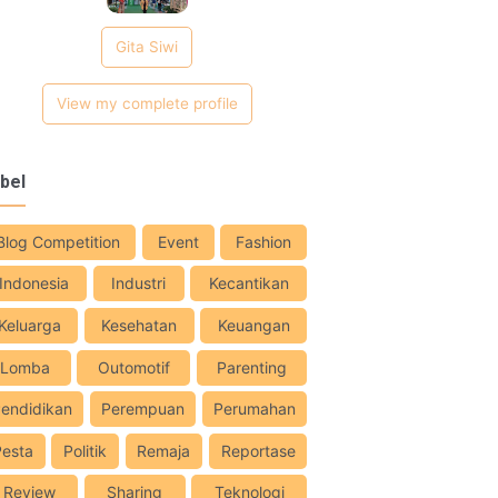
Gita Siwi
View my complete profile
bel
Blog Competition
Event
Fashion
Indonesia
Industri
Kecantikan
Keluarga
Kesehatan
Keuangan
Lomba
Outomotif
Parenting
endidikan
Perempuan
Perumahan
Pesta
Politik
Remaja
Reportase
Review
Sharing
Teknologi