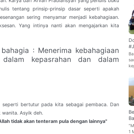
an. Karya dari Arvan Pradiansyah yang penulis buku
enulis tentang prinsip-prinsip dasar seperti apakah
 kesenangan sering menyamar menjadi kebahagiaan.
sesan. Yang intinya nanti akan mengajarkan kita
Do
#J
 bahagia : Menerima kebahagiaan
Ba
 dalam kepasrahan dan dalam
sa
ke
i seperti bertutur pada kita sebagai pembaca. Dan
Be
k wanita. Asyik deh.
Ba
llah tidak akan tenteram pula dengan lainnya"
"M
1 