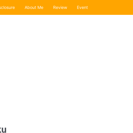
sclosure
About Me
Review
Event
ku