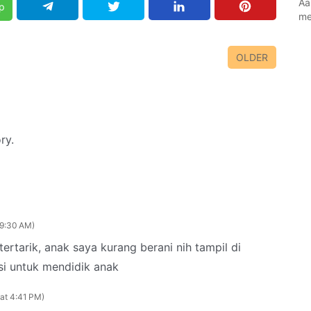
Aa
p
me
OLDER
ry.
 9:30 AM
tertarik, anak saya kurang berani nih tampil di
si untuk mendidik anak
at 4:41 PM