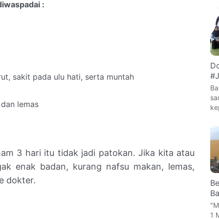
diwaspadai :
Do
#J
t, sakit pada ulu hati, serta muntah
Ba
sa
 dan lemas
ke
 3 hari itu tidak jadi patokan. Jika kita atau
ak enak badan, kurang nafsu makan, lemas,
e dokter.
Be
Ba
"M
1 