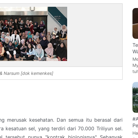
Te
Wa
Me
My
tu
 & Narsum [dok kemenkes]
#A
ang merusak kesehatan. Dan semua itu berasal dari
Pe
 kesatuan sel, yang terdiri dari 70.000 Triliyun sel.
Ha
l tersebut punya "kontrak biologisnya" Sebanyak