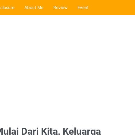
sclosure
About Me
Review
Event
lai Dari Kita, Keluarga