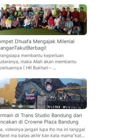
mpet Dhuafa Mengajak Milenial
anganTakutBerbagi!
rangsiapa membantu keperluan
udaranya, maka Allah akan membantu
perluannya ( HR Bukhari – …
rmain di Trans Studio Bandung dan
ncakan di Crowne Plaza Bandung
a, videonya jangan lupa lho ma ini tanggal
Maret ma batas akhir kan kata mama"kat…