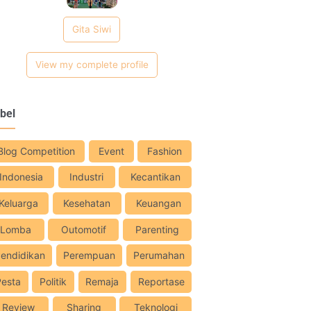
Gita Siwi
View my complete profile
bel
Blog Competition
Event
Fashion
Indonesia
Industri
Kecantikan
Keluarga
Kesehatan
Keuangan
Lomba
Outomotif
Parenting
endidikan
Perempuan
Perumahan
Pesta
Politik
Remaja
Reportase
Review
Sharing
Teknologi