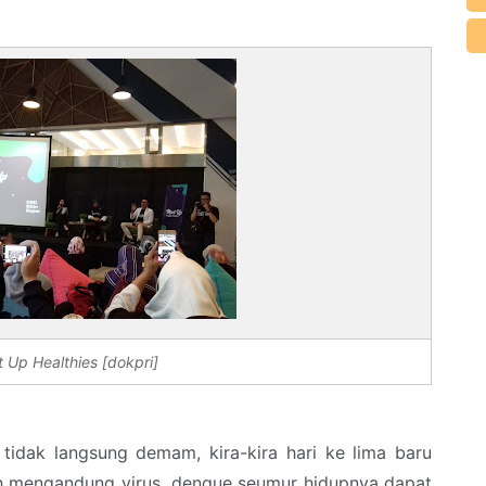
 Up Healthies [dokpri]
tidak langsung demam, kira-kira hari ke lima baru
h mengandung virus dengue seumur hidupnya dapat