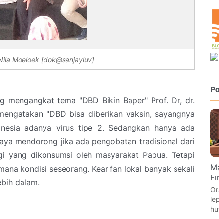
Nila Moeloek [dok@sanjayluv]
Po
 mengangkat tema "DBD Bikin Baper" Prof. Dr, dr.
 mengatakan "DBD bisa diberikan vaksin, sayangnya
onesia adanya virus tipe 2. Sedangkan hanya ada
. Saya mendorong jika ada pengobatan tradisional dari
i yang dikonsumsi oleh masyarakat Papua. Tetapi
Ma
mana kondisi seseorang. Kearifan lokal banyak sekali
Fi
ebih dalam.
Or
le
hu