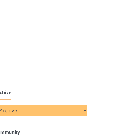
chive
ommunity