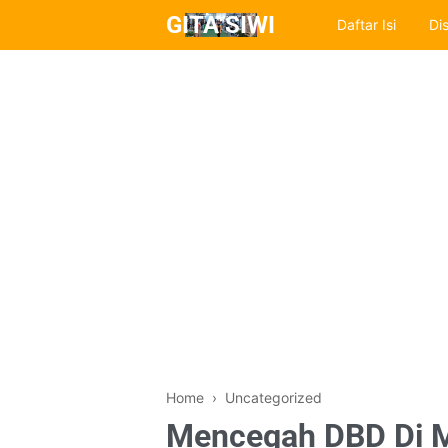
GITA SIWI
Daftar Isi
Di
Home
› Uncategorized
Mencegah DBD Di Mu