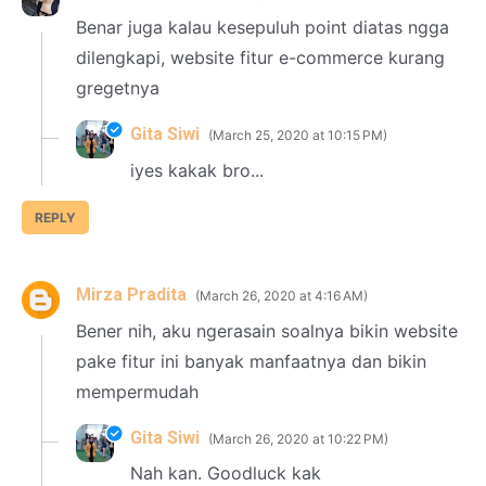
Benar juga kalau kesepuluh point diatas ngga
dilengkapi, website fitur e-commerce kurang
gregetnya
Gita Siwi
March 25, 2020 at 10:15 PM
iyes kakak bro...
REPLY
Mirza Pradita
March 26, 2020 at 4:16 AM
Bener nih, aku ngerasain soalnya bikin website
pake fitur ini banyak manfaatnya dan bikin
mempermudah
Gita Siwi
March 26, 2020 at 10:22 PM
Nah kan. Goodluck kak