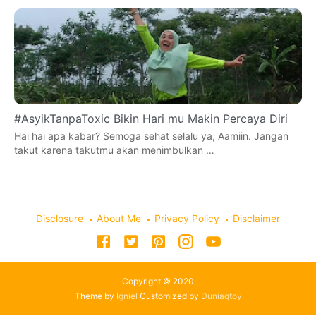
#AsyikTanpaToxic Bikin Hari mu Makin Percaya Diri
Hai hai apa kabar? Semoga sehat selalu ya, Aamiin. Jangan
takut karena takutmu akan menimbulkan …
Disclosure
About Me
Privacy Policy
Disclaimer
Copyright © 2020
Theme by
Igniel
Customized by
Duniaqtoy