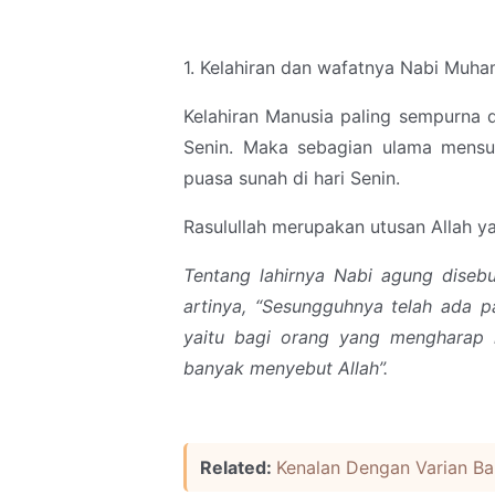
1. Kelahiran dan wafatnya Nabi Mu
Kelahiran Manusia paling sempurna 
Senin. Maka sebagian ulama mensu
puasa sunah di hari Senin.
Rasulullah merupakan utusan Allah y
Tentang lahirnya Nabi agung diseb
artinya, “Sesungguhnya telah ada pa
yaitu bagi orang yang mengharap 
banyak menyebut Allah”.
Related:
Kenalan Dengan Varian B