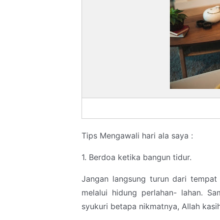
Tips Mengawali hari ala saya :
1. Berdoa ketika bangun tidur.
Jangan langsung turun dari tempat t
melalui hidung perlahan- lahan. Sa
syukuri betapa nikmatnya, Allah kasih