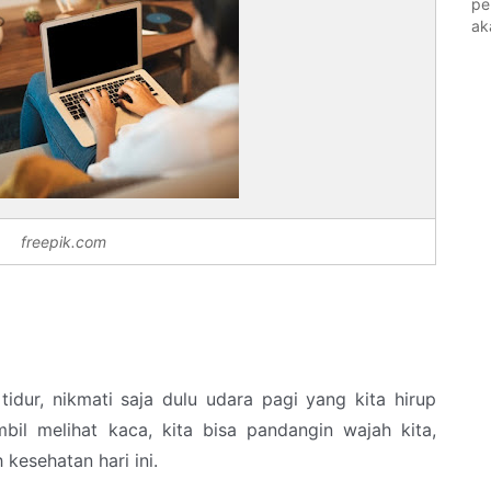
pe
ak
freepik.com
idur, nikmati saja dulu udara pagi yang kita hirup
mbil melihat kaca, kita bisa pandangin wajah kita,
 kesehatan hari ini.