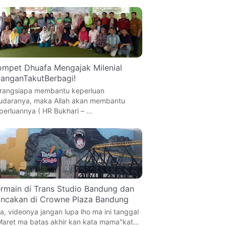
mpet Dhuafa Mengajak Milenial
anganTakutBerbagi!
rangsiapa membantu keperluan
udaranya, maka Allah akan membantu
perluannya ( HR Bukhari – …
rmain di Trans Studio Bandung dan
ncakan di Crowne Plaza Bandung
a, videonya jangan lupa lho ma ini tanggal
Maret ma batas akhir kan kata mama"kat…