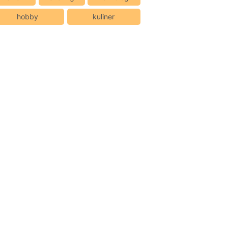
hobby
kuliner