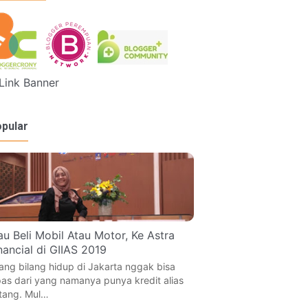
pular
u Beli Mobil Atau Motor, Ke Astra
nancial di GIIAS 2019
ang bilang hidup di Jakarta nggak bisa
pas dari yang namanya punya kredit alias
tang. Mul…