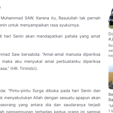
s
i Muhammad SAW. Karena itu, Rasulullah tak pernah
enin untuk menyampaikan rasa syukurnya.
Do
i hari Senin akan mendapatkan pahala yang amat
#J
Ba
sa
mmad Saw bersabda: "Amal-amal manusia diperiksa
ke
, maka aku menyukai amal perbuatanku diperiksa
a.” (HR. Tirmidzi).
bda: “Pintu-pintu Surga dibuka pada hari Senin dan
Be
k menyekutukan Allah dengan sesuatu apapun akan
Ba
eseorang yang antara dia dan saudaranya terjadi
"M
1 
alah pengampunan terhadap kedua orang ini sampai