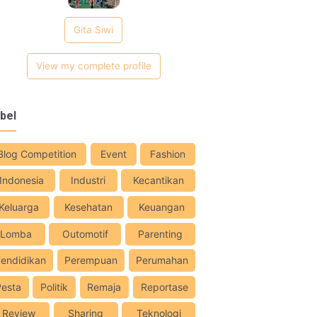
Gita Siwi
View my complete profile
bel
Blog Competition
Event
Fashion
Indonesia
Industri
Kecantikan
Keluarga
Kesehatan
Keuangan
Lomba
Outomotif
Parenting
endidikan
Perempuan
Perumahan
Pesta
Politik
Remaja
Reportase
Review
Sharing
Teknologi