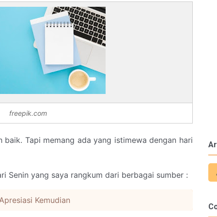
freepik.com
ah baik. Tapi memang ada yang istimewa dengan hari
Ar
ri Senin yang saya rangkum dari berbagai sumber :
 Apresiasi Kemudian
C