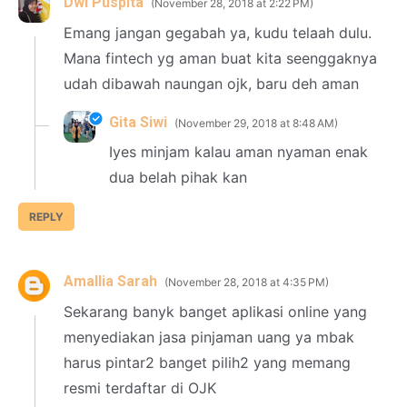
Dwi Puspita
November 28, 2018 at 2:22 PM
Emang jangan gegabah ya, kudu telaah dulu.
Mana fintech yg aman buat kita seenggaknya
udah dibawah naungan ojk, baru deh aman
Gita Siwi
November 29, 2018 at 8:48 AM
Iyes minjam kalau aman nyaman enak
dua belah pihak kan
REPLY
Amallia Sarah
November 28, 2018 at 4:35 PM
Sekarang banyk banget aplikasi online yang
menyediakan jasa pinjaman uang ya mbak
harus pintar2 banget pilih2 yang memang
resmi terdaftar di OJK