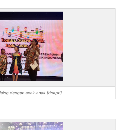
alog dengan anak-anak [dokpri]