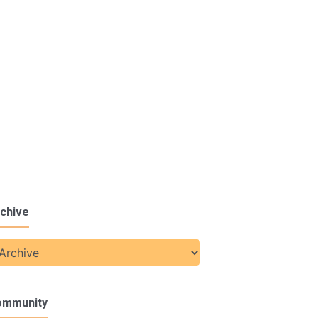
chive
ommunity