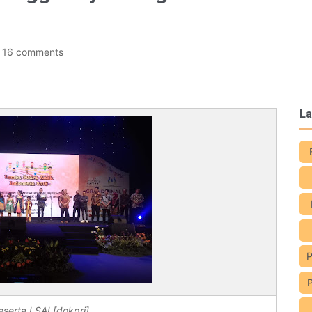
16 comments
La
P
eserta LSAI [dokpri]