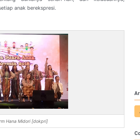
etiap anak berekspresi.
Ar
rm Hana Midori [dokpri]
C