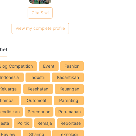
Gita Siwi
View my complete profile
bel
Blog Competition
Event
Fashion
Indonesia
Industri
Kecantikan
Keluarga
Kesehatan
Keuangan
Lomba
Outomotif
Parenting
endidikan
Perempuan
Perumahan
Pesta
Politik
Remaja
Reportase
Review
Sharing
Teknologi