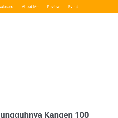
sclosure
About Me
Review
Event
sungguhnya Kangen 100