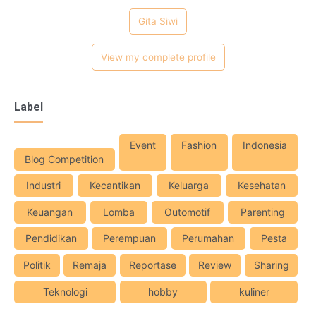
Gita Siwi
View my complete profile
Label
Event
Fashion
Indonesia
Blog Competition
Industri
Kecantikan
Keluarga
Kesehatan
Keuangan
Lomba
Outomotif
Parenting
Pendidikan
Perempuan
Perumahan
Pesta
Politik
Remaja
Reportase
Review
Sharing
Teknologi
hobby
kuliner