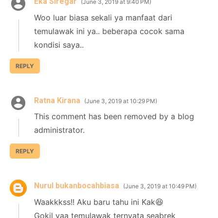
Eka Siregar
June 3, 2019 at 9:40 PM
Woo luar biasa sekali ya manfaat dari
temulawak ini ya.. beberapa cocok sama
kondisi saya..
REPLY
Ratna Kirana
June 3, 2019 at 10:29 PM
This comment has been removed by a blog
administrator.
REPLY
Nurul bukanbocahbiasa
June 3, 2019 at 10:49 PM
Waakkkss!! Aku baru tahu ini Kak😆
Gokil yaa temulawak ternyata seabrek