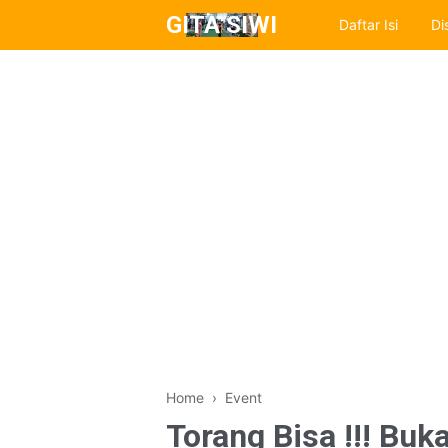
GITA SIWI
Daftar Isi
Di
Home
›
Event
Torang Bisa !!! Bu