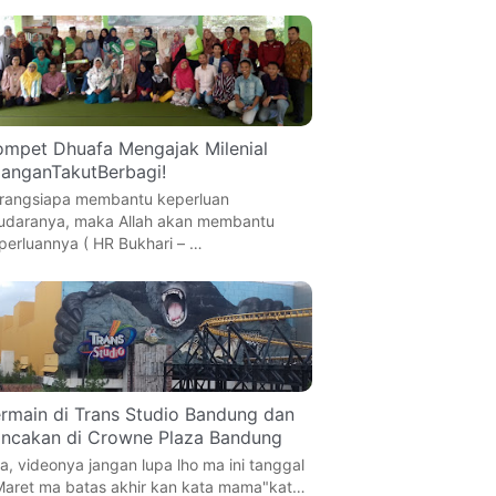
mpet Dhuafa Mengajak Milenial
anganTakutBerbagi!
rangsiapa membantu keperluan
udaranya, maka Allah akan membantu
perluannya ( HR Bukhari – …
rmain di Trans Studio Bandung dan
ncakan di Crowne Plaza Bandung
a, videonya jangan lupa lho ma ini tanggal
Maret ma batas akhir kan kata mama"kat…