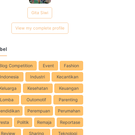
Gita Siwi
View my complete profile
bel
Blog Competition
Event
Fashion
Indonesia
Industri
Kecantikan
Keluarga
Kesehatan
Keuangan
Lomba
Outomotif
Parenting
endidikan
Perempuan
Perumahan
Pesta
Politik
Remaja
Reportase
Review
Sharing
Teknologi