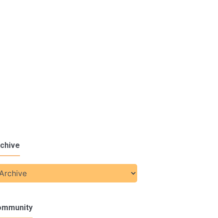
chive
ommunity