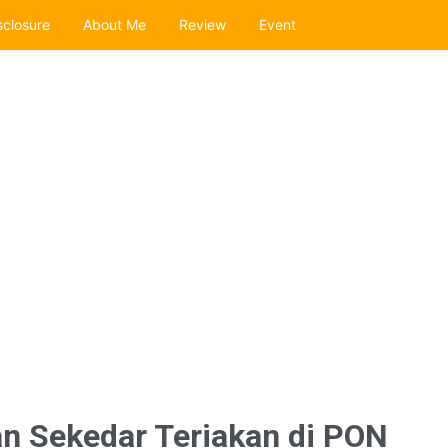
sclosure
About Me
Review
Event
kan Sekedar Teriakan di PON