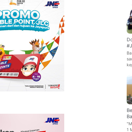
Do
#J
Ba
sa
ke
Be
Ba
"M
1 