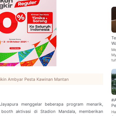
Te
Wa
Me
My
tu
kin Ambyar Pesta Kawinan Mantan
#A
ayapura menggelar beberapa program menarik,
Pe
 booth aktivasi di Stadion Mandala, memberikan
Ha