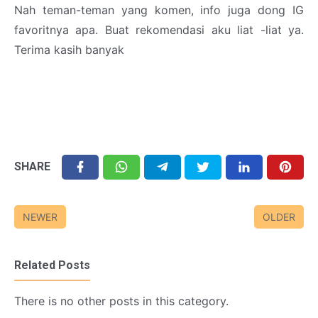
Nah teman-teman yang komen, info juga dong IG
favoritnya apa. Buat rekomendasi aku liat -liat ya.
Terima kasih banyak
SHARE
NEWER
OLDER
Related Posts
There is no other posts in this category.