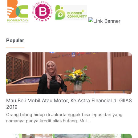
Popular
Mau Beli Mobil Atau Motor, Ke Astra Financial di GIIAS
2019
Orang bilang hidup di Jakarta nggak bisa lepas dari yang
namanya punya kredit alias hutang. Mul…