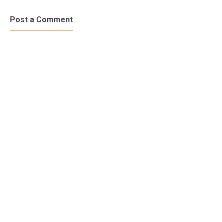
Post a Comment