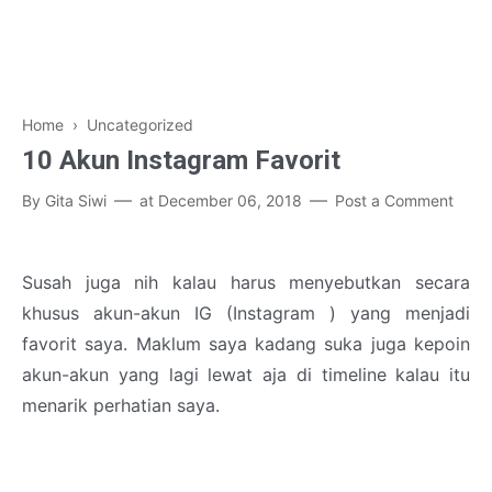
Home
› Uncategorized
10 Akun Instagram Favorit
By
Gita Siwi
at
December 06, 2018
Post a Comment
Susah juga nih kalau harus menyebutkan secara
khusus akun-akun IG (Instagram ) yang menjadi
favorit saya. Maklum saya kadang suka juga kepoin
akun-akun yang lagi lewat aja di timeline kalau itu
menarik perhatian saya.