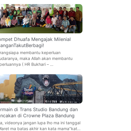
mpet Dhuafa Mengajak Milenial
anganTakutBerbagi!
rangsiapa membantu keperluan
udaranya, maka Allah akan membantu
perluannya ( HR Bukhari – …
rmain di Trans Studio Bandung dan
ncakan di Crowne Plaza Bandung
a, videonya jangan lupa lho ma ini tanggal
Maret ma batas akhir kan kata mama"kat…