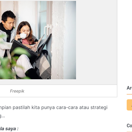
Ar
Freepik
ian pastilah kita punya cara-cara atau strategi
...
C
a saya :