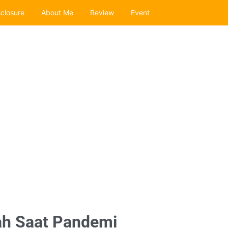
sclosure
About Me
Review
Event
h Saat Pandemi