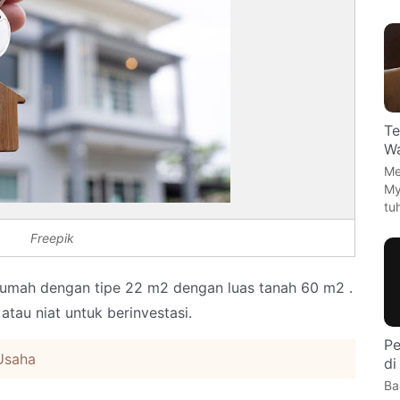
Te
Wa
Me
My
tu
Freepik
rumah dengan tipe 22 m2 dengan luas tanah 60 m2 .
tau niat untuk berinvestasi.
Pe
Usaha
di
Ba