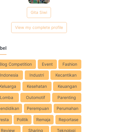
Gita Siwi
View my complete profile
bel
Blog Competition
Event
Fashion
Indonesia
Industri
Kecantikan
Keluarga
Kesehatan
Keuangan
Lomba
Outomotif
Parenting
endidikan
Perempuan
Perumahan
Pesta
Politik
Remaja
Reportase
Review
Sharing
Teknologi