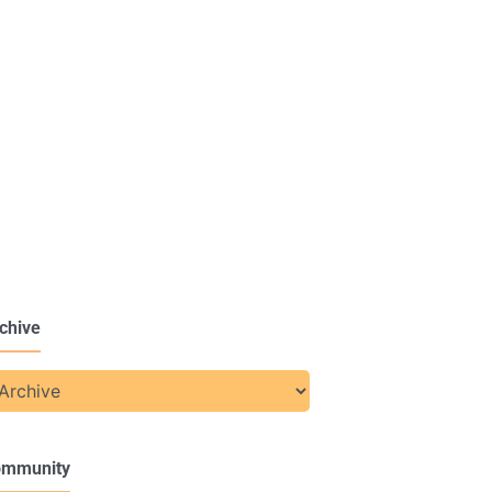
chive
ommunity