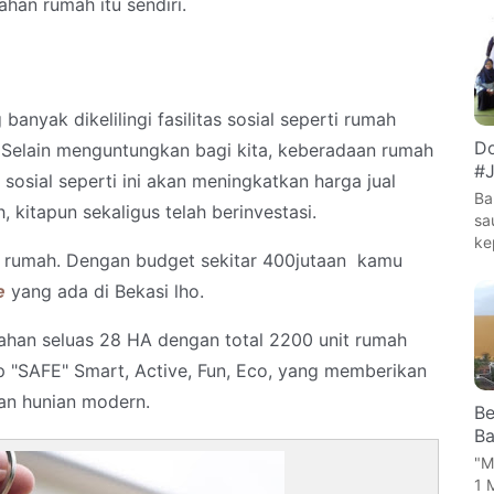
han rumah itu sendiri.
nyak dikelilingi fasilitas sosial seperti rumah
Do
in. Selain menguntungkan bagi kita, keberadaan rumah
#J
sosial seperti ini akan meningkatkan harga jual
Ba
 kitapun sekaligus telah berinvestasi.
sa
ke
ri rumah. Dengan budget sekitar 400jutaan kamu
e
yang ada di Bekasi lho.
lahan seluas 28 HA dengan total 2200 unit rumah
"SAFE" Smart, Active, Fun, Eco, yang memberikan
an hunian modern.
Be
Ba
"M
1 